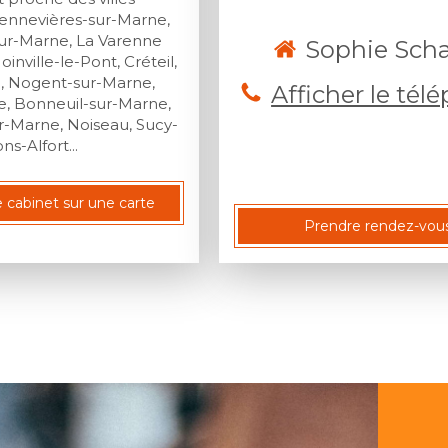
hennevières-sur-Marne,
r-Marne, La Varenne
Sophie Sch
Joinville-le-Pont, Créteil,
e, Nogent-sur-Marne,
Afficher le tél
e, Bonneuil-sur-Marne,
-Marne, Noiseau, Sucy-
ns-Alfort...
e cabinet sur une carte
Prendre rendez-vou