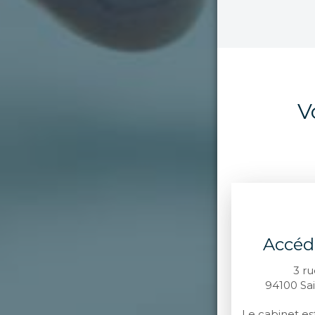
V
Accéd
3 ru
94100
Sa
Le cabinet es