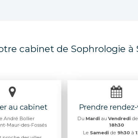
otre cabinet de Sophrologie à
er au cabinet
Prendre rendez
e André Bollier
Du
Mardi
au
Vendredi
d
int-Maur-des-Fossés
18h30
Le
Samedi
de
9h30
à
t proche des villes