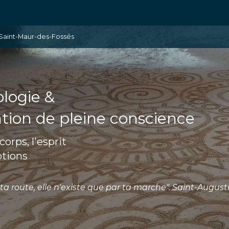
Saint-Maur-des-Fossés
logie &
tion de pleine conscience
corps, l'esprit
otions
ta route, elle n'existe que par ta marche". Saint-August