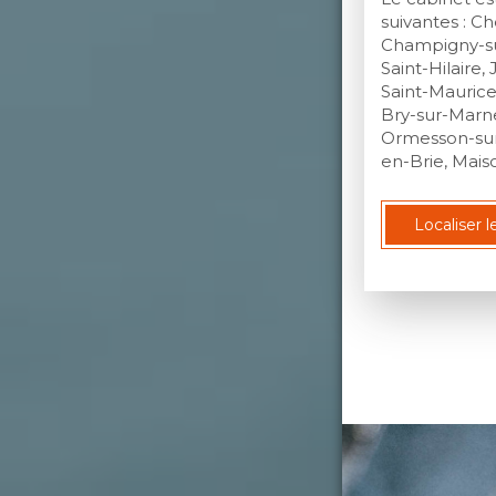
suivantes : C
Champigny-su
Saint-Hilaire, 
Saint-Mauric
Bry-sur-Marn
Ormesson-sur
en-Brie, Maiso
Localiser l