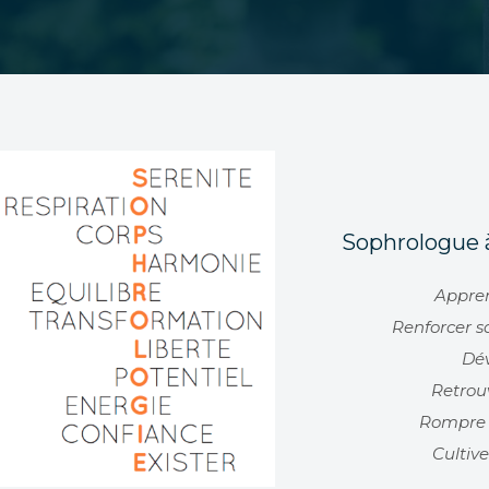
Sophrologue à
Appren
Renforcer s
Dév
Retrou
Rompre 
Cultive